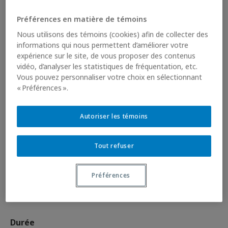
primaire de la Commission scolaire Marguerite-
Bourgeoys s’est rendue au musée pour y vivre huit
Préférences en matière de témoins
journées d’écoles.
Nous utilisons des témoins (cookies) afin de collecter des
informations qui nous permettent d’améliorer votre
expérience sur le site, de vous proposer des contenus
Projet
vidéo, d’analyser les statistiques de fréquentation, etc.
Vous pouvez personnaliser votre choix en sélectionnant
Le projet pilote Musée-école du Musée des beaux-
« Préférences ».
arts de Montréal (MBAM) vise à intensifier les
rapports entre l’institution muséale et l’école, en
Autoriser les témoins
développant une relation étendue dans le temps
entre des groupes scolaires ciblés et le Musée. Né
Tout refuser
d’une initiative du MBAM, ce programme constitue la
première étape d’un projet qui pourrait mener, à
Préférences
moyen terme, à la création d’une classe au sein des
murs du Musée.
Durée