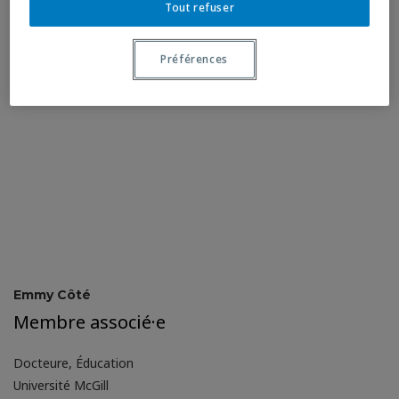
Tout refuser
Préférences
Emmy Côté
Membre associé·e
Docteure, Éducation
Université McGill