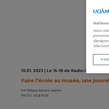
Préféren
Nous util
permetten
d’analyse
sélection
Préf
10.01. 2023 | Le 15-18 de Radio-Canada
Faire l’école au musée, une journ
Par Philippe-Antoine Saulnier
PHOTO : JULIE ROSE