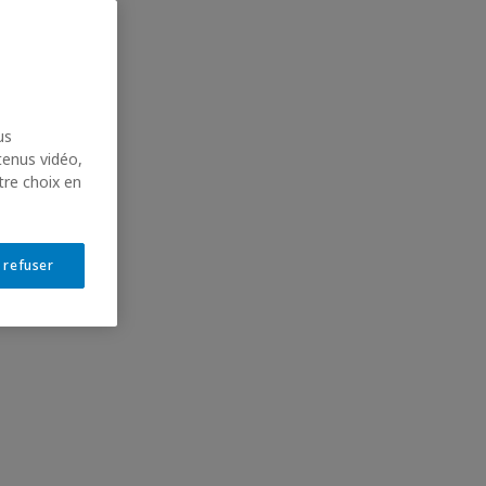
us
tenus vidéo,
tre choix en
 refuser