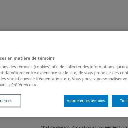
ces en matière de témoins
isons des témoins (cookies) afin de collecter des informations qui no
t d’améliorer votre expérience sur le site, de vous proposer des con
RESSOURCES
DIFFUSION
MUSÉE DE L’ÉDUCATION
r les statistiques de fréquentation, etc. Vous pouvez personnaliser vo
nant « Préférences ».
érences
Autoriser les témoins
Tout
Olivier Grant
Membre associé·e
Chef de division, Animation et mouvement cit