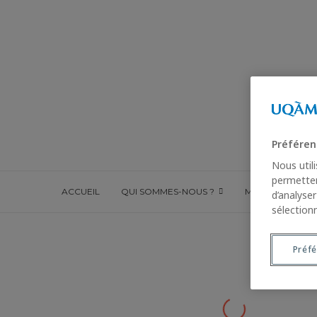
Préféren
Nous util
permetten
ACCUEIL
QUI SOMMES-NOUS ?
MUSÉE-ÉCOLE
d’analyse
sélection
Préf