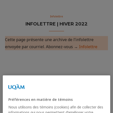
Infolettre
INFOLETTRE | HIVER 2022
Cette page présente une archive de l’infolettre
envoyée par courriel. Abonnez-vous →
Infolettre
Préférences en matière de témoins
Nous utilisons des témoins (cookies) afin de collecter des
Infolettre d’été 202
3
informations qui nous permettent d’améliorer votre